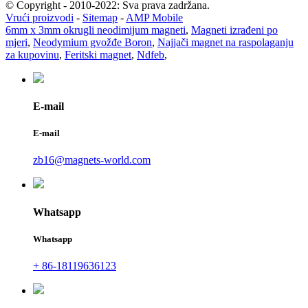
© Copyright - 2010-2022: Sva prava zadržana.
Vrući proizvodi
-
Sitemap
-
AMP Mobile
6mm x 3mm okrugli neodimijum magneti
,
Magneti izrađeni po
mjeri
,
Neodymium gvožđe Boron
,
Najjači magnet na raspolaganju
za kupovinu
,
Feritski magnet
,
Ndfeb
,
E-mail
E-mail
zb16@magnets-world.com
Whatsapp
Whatsapp
+ 86-18119636123