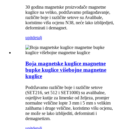
30 godina magnetske proizvođače magnetne
kuglice na veliko, podržavamo prilagođavanje,
različite boje i različite setove su Avalibale,
koristimo višu ocjenu N38, neće lako izblijedjeti,
deformirati i demagnet.
upit
detalj
Boja magnetske kuglice magnetne
bupke kuglice višebojne magnetne
kuglice
Podržavamo različite boje i različite setove
(SET216, set 512 i SET1000) su avalibalne,
osjetljive kutije za limenke od željeza, promjer
normalne veličine lopte 3 mm i 5 mm s velikim
zalihama i druge veličine, koristimo višu ocjenu,
ne može se lako izblijediti, deformirati i
demagnetizm.
upit
detalj