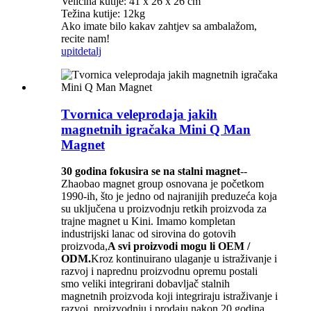
Veličina kutije: 41 x 26 x 26 cm
Težina kutije: 12kg
Ako imate bilo kakav zahtjev sa ambalažom,
recite nam!
upit
detalj
Tvornica veleprodaja jakih
magnetnih igračaka Mini Q Man
Magnet
30 godina fokusira se na stalni magnet
--
Zhaobao magnet group osnovana je početkom
1990-ih, što je jedno od najranijih preduzeća koja
su uključena u proizvodnju retkih proizvoda za
trajne magnet u Kini. Imamo kompletan
industrijski lanac od sirovina do gotovih
proizvoda,
A svi proizvodi mogu li OEM /
ODM.
Kroz kontinuirano ulaganje u istraživanje i
razvoj i naprednu proizvodnu opremu postali
smo veliki integrirani dobavljač stalnih
magnetnih proizvoda koji integriraju istraživanje i
razvoj, proizvodnju i prodaju nakon 20 godina