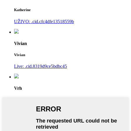
Katherine
UŽIVO: .cid.cfc4dfe13518559b
Vivian
Vivian
Live: .cid.8319d9ce5bdbc45
Vrh