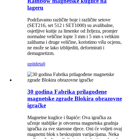
Rainbow magnetske kuglice na
lageru
Podržavamo različite boje i različite setove
(SET216, set 512 i SET1000) su avalibalne,
osjetljive kutije za limenke od željeza, promjer
normalne veličine lopte 3 mm i 5 mm s velikim
zalihama i druge veličine, koristimo višu ocjenu,
ne može se lako izblijediti, deformirati i
demagnetizm.
upit
detalj
30 godina Fabrika prilagođene
magnetske zgrade Blokira obrazovne
igračke
Magnetne kuglice i štapiće: Ova igračka za
učenje stabljike je otvorena magnetska gradnja
igračka za sve starosne djece. Oni će voljeti ovaj
magnetni blok s beskrajnim varijacijama. Neka