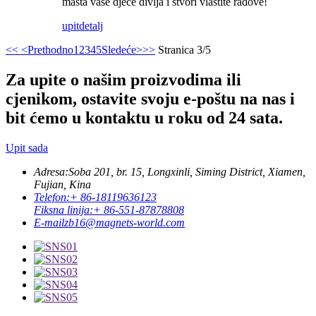
mašta vaše djece divlja i stvori vlastite radove!
upit
detalj
<<
<Prethodno
1
2
3
4
5
Sledeće>
>>
Stranica 3/5
Za upite o našim proizvodima ili
cjenikom, ostavite svoju e-poštu na nas i
bit ćemo u kontaktu u roku od 24 sata.
Upit sada
Adresa:
Soba 201, br. 15, Longxinli, Siming District, Xiamen,
Fujian, Kina
Telefon:
+ 86-18119636123
Fiksna linija:
+ 86-551-87878808
E-mail
zb16@magnets-world.com