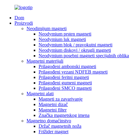
Dom
Proizvodi
Neodimijum magneti
Neodymium prsten magneti
Neodymium luk magneti
Neodymium blok / pravokutni magneti
Neodymium diskovi / okrugli magneti
Neodymium posebni magneti specijalnih oblika
Magnetni materijali
Prilagođeni ambonski magneti
Prilagođeni vezani NDFEB magneti
Prilagođeni feritni magneti
Prilagođeni gumeni magneti
Prilagođeni SMCO magneti
Magnetni alati
Magneti za zavarivanje
Magnetni dizač
Magnetni filter
Značka magnetskog imena
Magnetno domaćinstvo
Držač magnetnih noža
Frižider magnet