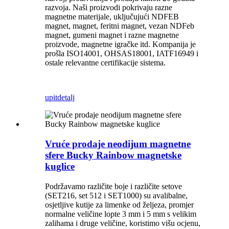
razvoja. Naši proizvodi pokrivaju razne
magnetne materijale, uključujući NDFEB
magnet, magnet, feritni magnet, vezan NDFeb
magnet, gumeni magnet i razne magnetne
proizvode, magnetne igračke itd. Kompanija je
prošla ISO14001, OHSAS18001, IATF16949 i
ostale relevantne certifikacije sistema.
upit
detalj
Vruće prodaje neodijum magnetne
sfere Bucky Rainbow magnetske
kuglice
Podržavamo različite boje i različite setove
(SET216, set 512 i SET1000) su avalibalne,
osjetljive kutije za limenke od željeza, promjer
normalne veličine lopte 3 mm i 5 mm s velikim
zalihama i druge veličine, koristimo višu ocjenu,