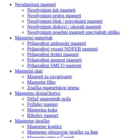
Neodimijum magneti
Neodymium luk magneti
Neodymium prsten magneti
Neodymium blok / pravokutni magneti
Neodymium diskovi / okrugli magneti
Neodymium posebni magneti specijalnih oblika
Magnetni materijali
Prilagođeni ambonski magneti
Prilagođeni vezani NDFEB magneti
Prilagođeni feritni magneti
Prilagođeni gumeni magneti
Prilagođeni SMCO magneti
Magnetni alati
Magneti za zavarivanje
Magnetni filter
Značka magnetskog imena
Magnetno domaćinstvo
Držač magnetnih noža
Frižider magnet
Magnetna kuka
Ribolov magnet
Magnetne igračke
Magnetne kuglice
Magnetne obrazovne igračke za štap
Magnetni mini q Čovjek