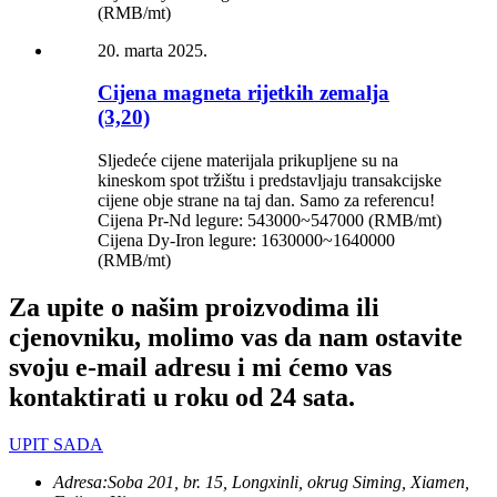
(RMB/mt)
20. marta 2025.
Cijena magneta rijetkih zemalja
(3,20)
Sljedeće cijene materijala prikupljene su na
kineskom spot tržištu i predstavljaju transakcijske
cijene obje strane na taj dan. Samo za referencu!
Cijena Pr-Nd legure: 543000~547000 (RMB/mt)
Cijena Dy-Iron legure: 1630000~1640000
(RMB/mt)
Za upite o našim proizvodima ili
cjenovniku, molimo vas da nam ostavite
svoju e-mail adresu i mi ćemo vas
kontaktirati u roku od 24 sata.
UPIT SADA
Adresa:
Soba 201, br. 15, Longxinli, okrug Siming, Xiamen,