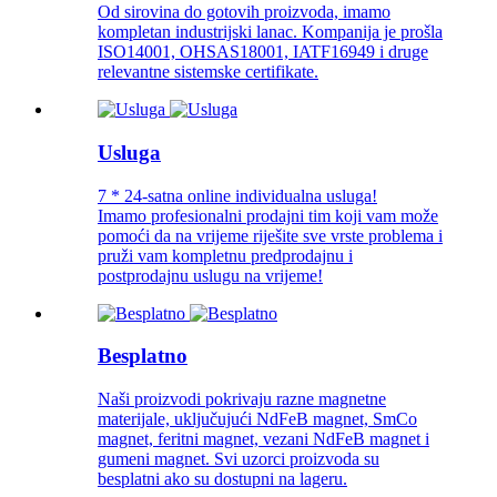
Od sirovina do gotovih proizvoda, imamo
kompletan industrijski lanac. Kompanija je prošla
ISO14001, OHSAS18001, IATF16949 i druge
relevantne sistemske certifikate.
Usluga
7 * 24-satna online individualna usluga!
Imamo profesionalni prodajni tim koji vam može
pomoći da na vrijeme riješite sve vrste problema i
pruži vam kompletnu predprodajnu i
postprodajnu uslugu na vrijeme!
Besplatno
Naši proizvodi pokrivaju razne magnetne
materijale, uključujući NdFeB magnet, SmCo
magnet, feritni magnet, vezani NdFeB magnet i
gumeni magnet. Svi uzorci proizvoda su
besplatni ako su dostupni na lageru.