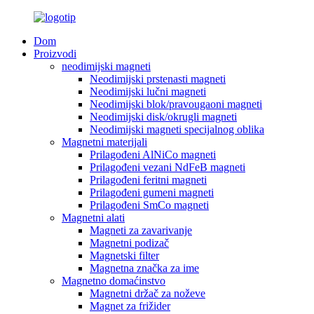
Dom
Proizvodi
neodimijski magneti
Neodimijski prstenasti magneti
Neodimijski lučni magneti
Neodimijski blok/pravougaoni magneti
Neodimijski disk/okrugli magneti
Neodimijski magneti specijalnog oblika
Magnetni materijali
Prilagođeni AlNiCo magneti
Prilagođeni vezani NdFeB magneti
Prilagođeni feritni magneti
Prilagođeni gumeni magneti
Prilagođeni SmCo magneti
Magnetni alati
Magneti za zavarivanje
Magnetni podizač
Magnetski filter
Magnetna značka za ime
Magnetno domaćinstvo
Magnetni držač za noževe
Magnet za frižider