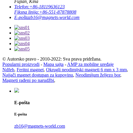
Fujian, Kina
Telefon:
+86-18119636123
Fiksna linija:
+86-551-87878808
E-pošta
zb16@magnets-world.com
© Autorsko pravo - 2010-2022: Sva prava pridržana.
Popularni proizvodi
-
Mapa sajta
-
AMP za mobilne uređaje
Ndfeb
,
Feritni magnet
,
Okrugli neodimijski magneti 6 mm x 3 mm
,
Najjači magnet dostupan za kupovinu
,
Neodimijum željezo bor
,
Magneti rađeni po narudžbi
,
E-pošta
E-pošta
zb16@magnets-world.com