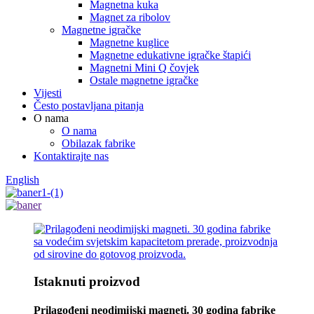
Magnetna kuka
Magnet za ribolov
Magnetne igračke
Magnetne kuglice
Magnetne edukativne igračke štapići
Magnetni Mini Q čovjek
Ostale magnetne igračke
Vijesti
Često postavljana pitanja
O nama
O nama
Obilazak fabrike
Kontaktirajte nas
English
Istaknuti proizvod
Prilagođeni neodimijski magneti. 30 godina fabrike