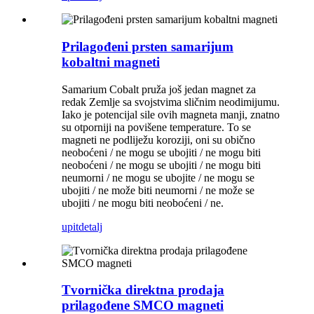
Prilagođeni prsten samarijum
kobaltni magneti
Samarium Cobalt pruža još jedan magnet za
redak Zemlje sa svojstvima sličnim neodimijumu.
Iako je potencijal sile ovih magneta manji, znatno
su otporniji na povišene temperature. To se
magneti ne podliježu koroziji, oni su obično
neoboćeni / ne mogu se ubojiti / ne mogu biti
neoboćeni / ne mogu se ubojiti / ne mogu biti
neumorni / ne mogu se ubojite / ne mogu se
ubojiti / ne može biti neumorni / ne može se
ubojiti / ne mogu biti neoboćeni / ne.
upit
detalj
Tvornička direktna prodaja
prilagođene SMCO magneti