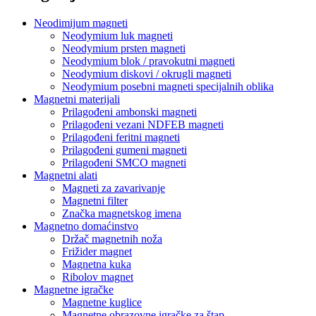
Neodimijum magneti
Neodymium luk magneti
Neodymium prsten magneti
Neodymium blok / pravokutni magneti
Neodymium diskovi / okrugli magneti
Neodymium posebni magneti specijalnih oblika
Magnetni materijali
Prilagođeni ambonski magneti
Prilagođeni vezani NDFEB magneti
Prilagođeni feritni magneti
Prilagođeni gumeni magneti
Prilagođeni SMCO magneti
Magnetni alati
Magneti za zavarivanje
Magnetni filter
Značka magnetskog imena
Magnetno domaćinstvo
Držač magnetnih noža
Frižider magnet
Magnetna kuka
Ribolov magnet
Magnetne igračke
Magnetne kuglice
Magnetne obrazovne igračke za štap