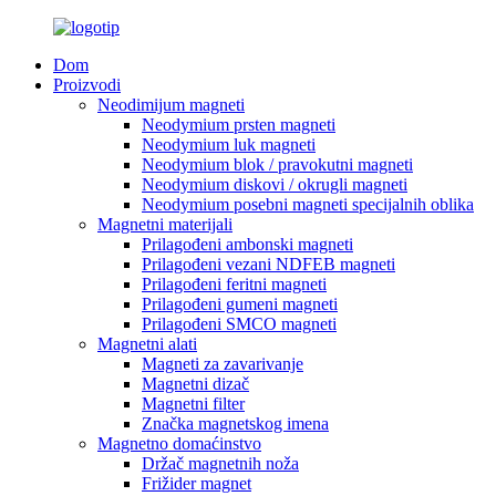
Dom
Proizvodi
Neodimijum magneti
Neodymium prsten magneti
Neodymium luk magneti
Neodymium blok / pravokutni magneti
Neodymium diskovi / okrugli magneti
Neodymium posebni magneti specijalnih oblika
Magnetni materijali
Prilagođeni ambonski magneti
Prilagođeni vezani NDFEB magneti
Prilagođeni feritni magneti
Prilagođeni gumeni magneti
Prilagođeni SMCO magneti
Magnetni alati
Magneti za zavarivanje
Magnetni dizač
Magnetni filter
Značka magnetskog imena
Magnetno domaćinstvo
Držač magnetnih noža
Frižider magnet