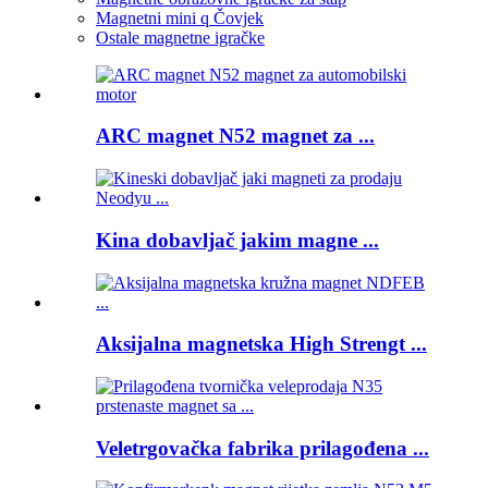
Magnetni mini q Čovjek
Ostale magnetne igračke
ARC magnet N52 magnet za ...
Kina dobavljač jakim magne ...
Aksijalna magnetska High Strengt ...
Veletrgovačka fabrika prilagođena ...