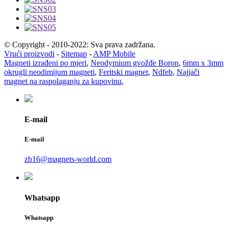
© Copyright - 2010-2022: Sva prava zadržana.
Vrući proizvodi
-
Sitemap
-
AMP Mobile
Magneti izrađeni po mjeri
,
Neodymium gvožđe Boron
,
6mm x 3mm
okrugli neodimijum magneti
,
Feritski magnet
,
Ndfeb
,
Najjači
magnet na raspolaganju za kupovinu
,
E-mail
E-mail
zb16@magnets-world.com
Whatsapp
Whatsapp