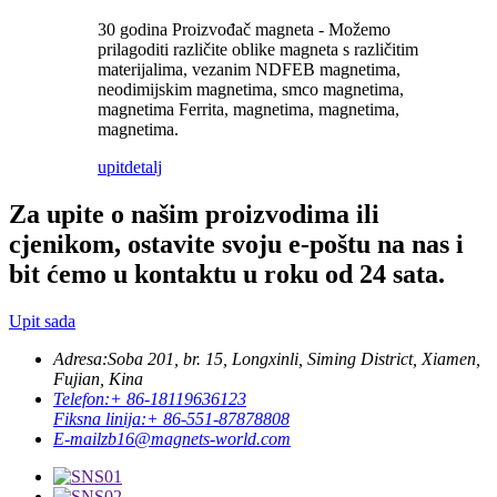
30 godina Proizvođač magneta - Možemo
prilagoditi različite oblike magneta s različitim
materijalima, vezanim NDFEB magnetima,
neodimijskim magnetima, smco magnetima,
magnetima Ferrita, magnetima, magnetima,
magnetima.
upit
detalj
Za upite o našim proizvodima ili
cjenikom, ostavite svoju e-poštu na nas i
bit ćemo u kontaktu u roku od 24 sata.
Upit sada
Adresa:
Soba 201, br. 15, Longxinli, Siming District, Xiamen,
Fujian, Kina
Telefon:
+ 86-18119636123
Fiksna linija:
+ 86-551-87878808
E-mail
zb16@magnets-world.com