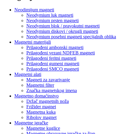
Neodimijum magneti
Neodymium luk magneti
Neodymium prsten magneti
Neodymium blok / pravokutni magneti
Neodymium diskovi / okrugli magneti
Neodymium posebni magneti specijalnih oblika
Magnetni materijali
Prilagođeni ambonski magneti
Prilagođeni vezani NDFEB magneti
Prilagođeni feritni magneti
Prilagođeni gumeni magneti
Prilagođeni SMCO magneti
Magnetni alati
Magneti za zavarivanje
Magnetni filter
Značka magnetskog imena
Magnetno domaćinstvo
Držač magnetnih noža
Frižider magnet
Magnetna kuka
Ribolov magnet
Magnetne igračke
Magnetne kuglice
Magnetne obrazovne igračke za štap