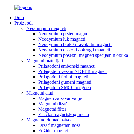
Dom
Proizvodi
Neodimijum magneti
Neodymium prsten magneti
Neodymium luk magneti
Neodymium blok / pravokutni magneti
Neodymium diskovi / okrugli magneti
Neodymium posebni magneti specijalnih oblika
Magnetni materijali
Prilagođeni ambonski magneti
Prilagođeni vezani NDFEB magneti
Prilagođeni feritni magneti
Prilagođeni gumeni magneti
Prilagođeni SMCO magneti
Magnetni alati
Magneti za zavarivanje
Magnetni dizač
Magnetni filter
Značka magnetskog imena
Magnetno domaćinstvo
Držač magnetnih noža
Frižider magnet