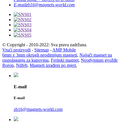
E-mail
zb16@magnets-world.com
© Copyright - 2010-2022: Sva prava zadržana.
Vrući proizvodi
-
Sitemap
-
AMP Mobile
6mm x 3mm okrugli neodimijum magneti
,
Najjači magnet na
raspolaganju za kupovinu
,
Feritski magnet
,
Neodymium gvožđe
Boron
,
Ndfeb
,
Magneti izrađeni po mjeri
,
E-mail
E-mail
zb16@magnets-world.com