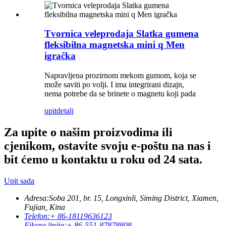
Tvornica veleprodaja Slatka gumena
fleksibilna magnetska mini q Men
igračka
Napravljena prozirnom mekom gumom, koja se
može saviti po volji. I ima integrirani dizajn,
nema potrebe da se brinete o magnetu koji pada
upit
detalj
Za upite o našim proizvodima ili
cjenikom, ostavite svoju e-poštu na nas i
bit ćemo u kontaktu u roku od 24 sata.
Upit sada
Adresa:
Soba 201, br. 15, Longxinli, Siming District, Xiamen,
Fujian, Kina
Telefon:
+ 86-18119636123
Fiksna linija:
+ 86-551-87878808