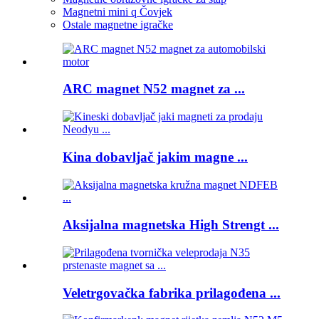
Magnetni mini q Čovjek
Ostale magnetne igračke
ARC magnet N52 magnet za ...
Kina dobavljač jakim magne ...
Aksijalna magnetska High Strengt ...
Veletrgovačka fabrika prilagođena ...