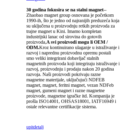
30 godina fokusira se na stalni magnet
--
Zhaobao magnet group osnovana je početkom
1990-ih, što je jedno od najranijih preduzeća koja
su uključena u proizvodnju retkih proizvoda za
trajne magnet u Kini. Imamo kompletan
industrijski lanac od sirovina do gotovih
proizvoda,
A svi proizvodi mogu li OEM /
ODM.
Kroz kontinuirano ulaganje u istraživanje i
razvoj i naprednu proizvodnu opremu postali
smo veliki integrirani dobavljač stalnih
magnetnih proizvoda koji integriraju istraživanje i
razvoj, proizvodnju i prodaju nakon 20 godina
razvoja. Naši proizvodi pokrivaju razne
magnetne materijale, uključujući NDFEB
magnet, magnet, feritni magnet, vezan NDFeb
magnet, gumeni magnet i razne magnetne
proizvode, magnetne igračke itd. Kompanija je
prošla ISO14001, OHSAS18001, IATF16949 i
ostale relevantne certifikacije sistema.
upit
detalj