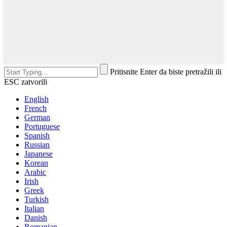
Pritisnite Enter da biste pretražili ili
ESC zatvorili
English
French
German
Portuguese
Spanish
Russian
Japanese
Korean
Arabic
Irish
Greek
Turkish
Italian
Danish
Romanian