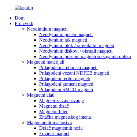
Dom
Proizvodi
Neodimijum magneti
Neodymium prsten magneti
Neodymium luk magneti
Neodymium blok / pravokutni magneti
Neodymium diskovi / okrugli magneti
Neodymium posebni magneti specijalnih oblika
Magnetni materijali
Prilagođeni ambonski magneti
Prilagođeni vezani NDFEB magneti
Prilagođeni feritni magneti
Prilagođeni gumeni magneti
Prilagođeni SMCO magneti
Magnetni alati
Magneti za zavarivanje
Magnetni dizač
Magnetni filter
Značka magnetskog imena
Magnetno domaćinstvo
Držač magnetnih noža
Frižider magnet