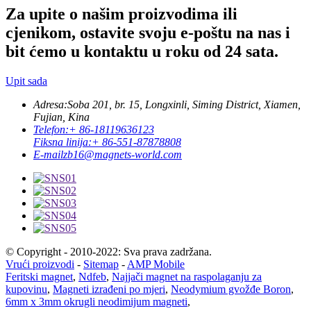
Za upite o našim proizvodima ili
cjenikom, ostavite svoju e-poštu na nas i
bit ćemo u kontaktu u roku od 24 sata.
Upit sada
Adresa:
Soba 201, br. 15, Longxinli, Siming District, Xiamen,
Fujian, Kina
Telefon:
+ 86-18119636123
Fiksna linija:
+ 86-551-87878808
E-mail
zb16@magnets-world.com
© Copyright - 2010-2022: Sva prava zadržana.
Vrući proizvodi
-
Sitemap
-
AMP Mobile
Feritski magnet
,
Ndfeb
,
Najjači magnet na raspolaganju za
kupovinu
,
Magneti izrađeni po mjeri
,
Neodymium gvožđe Boron
,
6mm x 3mm okrugli neodimijum magneti
,