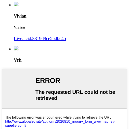
Vivian
Vivian
Live: .cid.8319d9ce5bdbc45
Vrh