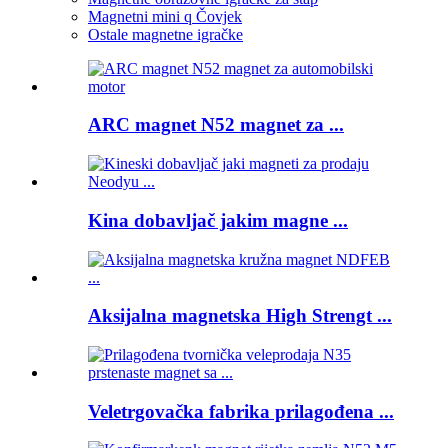
Magnetni mini q Čovjek
Ostale magnetne igračke
ARC magnet N52 magnet za ...
Kina dobavljač jakim magne ...
Aksijalna magnetska High Strengt ...
Veletrgovačka fabrika prilagođena ...