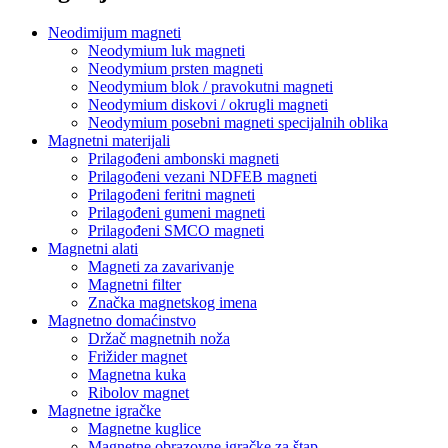
Neodimijum magneti
Neodymium luk magneti
Neodymium prsten magneti
Neodymium blok / pravokutni magneti
Neodymium diskovi / okrugli magneti
Neodymium posebni magneti specijalnih oblika
Magnetni materijali
Prilagođeni ambonski magneti
Prilagođeni vezani NDFEB magneti
Prilagođeni feritni magneti
Prilagođeni gumeni magneti
Prilagođeni SMCO magneti
Magnetni alati
Magneti za zavarivanje
Magnetni filter
Značka magnetskog imena
Magnetno domaćinstvo
Držač magnetnih noža
Frižider magnet
Magnetna kuka
Ribolov magnet
Magnetne igračke
Magnetne kuglice
Magnetne obrazovne igračke za štap