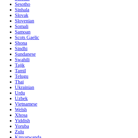
Sesotho
Sinhala
Slovak
Slovenian
Somali
Samoan
Scots Gaelic
Shona
Sindhi
Sundanese
Swahili
Tajik
Tamil
Telugu
Thai
Ukrainian
Urdu
Uzbek
Vietnamese
Welsh
Xhosa
Yiddish
Yoruba
Zulu
Kinyarwanda