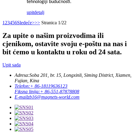
tehnologiji budućnosti.
upit
detalj
1
2
3
4
5
6
Sledeće>
>>
Stranica 1/22
Za upite o našim proizvodima ili
cjenikom, ostavite svoju e-poštu na nas i
bit ćemo u kontaktu u roku od 24 sata.
Upit sada
Adresa:
Soba 201, br. 15, Longxinli, Siming District, Xiamen,
Fujian, Kina
Telefon:
+ 86-18119636123
Fiksna linija:
+ 86-551-87878808
E-mail
zb16@magnets-world.com