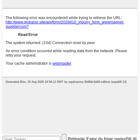
Pritisnite Enter da biste pretražili ili