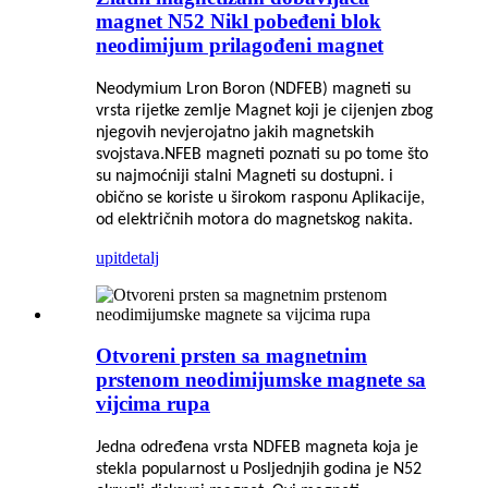
magnet N52 Nikl pobeđeni blok
neodimijum prilagođeni magnet
Neodymium Lron Boron (NDFEB) magneti su
vrsta rijetke zemlje
Magnet koji je cijenjen zbog
njegovih nevjerojatno jakih magnetskih
svojstava.NFEB magneti poznati su po tome što
su najmoćniji stalni
Magneti su dostupni. i
obično se koriste u širokom rasponu
Aplikacije,
od električnih motora do magnetskog nakita.
upit
detalj
Otvoreni prsten sa magnetnim
prstenom neodimijumske magnete sa
vijcima rupa
Jedna određena vrsta NDFEB magneta koja je
stekla popularnost u
Posljednjih godina je N52