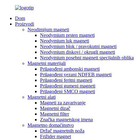
Dom
Proizvodi
Neodimijum magneti
Neodymium prsten magneti
Neodymium luk magneti
Neodymium blok / pravokutni magneti
Neodymium diskovi / okrugli magneti
Neodymium posebni magneti specijalnih oblika
Magnetni materijali
Prilagođeni ambonski magneti
Prilagođeni vezani NDFEB magneti
Prilagođeni feritni magneti
Prilagođeni gumeni magneti
Prilagođeni SMCO magneti
Magnetni alati
Magneti za zavarivanje
Magnetni dizač
Magnetni filter
Značka magnetskog imena
Magnetno domaćinstvo
Držač magnetnih noža
Frižider magnet