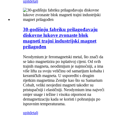
upit
detalj
30-godišnju fabriku prilagođavaju
diskovne lukove zvonaste blok
magneti trajni industrijski magnet
prilagođen
Neodymium je feromagnetski metal, što znači da
se lako magnetizira po isplativoj cijeni. Od svih
trajnih magneta, neodimijum je najmoćniji, a ima
više lifta za svoju veličinu od samarijum kobalta i
keramičkih magneta. U usporedbi s drugim
rijetkim magnetima Zemlje kao što su Samarium
Cobalt, veliki neojedini magneti također su
pristupačniji i elastičniji. Neodymium ima najveći
omjer snage i težine i visoku otpornost na
demagnetizaciju kada se koristi i pohranjuju po
ispravnim temperaturama.
upit
detalj