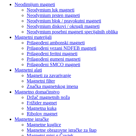
Neodimijum magneti
Neodymium luk magneti
Neodymium prsten magneti
Neodymium blok / pravokutni magneti
Neodymium diskovi / okrugli magneti
Neodymium posebni magneti specijalnih oblika
Magnetni materijali
Prilagođeni ambonski magneti
Prilagođeni vezani NDFEB magneti
Prilagođeni feritni magneti
Prilagođeni gumeni magneti
Prilagođeni SMCO magneti
Magnetni alati
Magneti za zavarivanje
Magnetni filter
Značka magnetskog imena
Magnetno domaćinstvo
Držač magnetnih noža
Frižider magnet
Magnetna kuka
Ribolov magnet
Magnetne igračke
Magnetne kuglice
Magnetne obrazovne igračke za štap
Magnetni mini q Čovjek