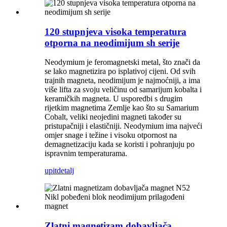
120 stupnjeva visoka temperatura
otporna na neodimijum sh serije
Neodymium je feromagnetski metal, što znači da
se lako magnetizira po isplativoj cijeni. Od svih
trajnih magneta, neodimijum je najmoćniji, a ima
više lifta za svoju veličinu od samarijum kobalta i
keramičkih magneta. U usporedbi s drugim
rijetkim magnetima Zemlje kao što su Samarium
Cobalt, veliki neojedini magneti također su
pristupačniji i elastičniji. Neodymium ima najveći
omjer snage i težine i visoku otpornost na
demagnetizaciju kada se koristi i pohranjuju po
ispravnim temperaturama.
upit
detalj
Zlatni magnetizam dobavljača