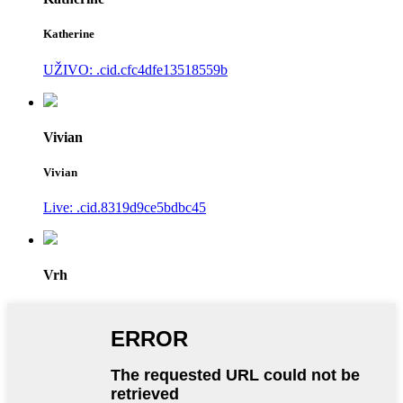
Katherine
UŽIVO: .cid.cfc4dfe13518559b
Vivian
Vivian
Live: .cid.8319d9ce5bdbc45
Vrh