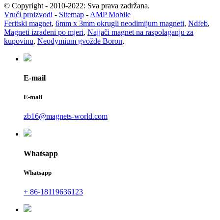
© Copyright - 2010-2022: Sva prava zadržana.
Vrući proizvodi
-
Sitemap
-
AMP Mobile
Feritski magnet
,
6mm x 3mm okrugli neodimijum magneti
,
Ndfeb
,
Magneti izrađeni po mjeri
,
Najjači magnet na raspolaganju za
kupovinu
,
Neodymium gvožđe Boron
,
E-mail
E-mail
zb16@magnets-world.com
Whatsapp
Whatsapp
+ 86-18119636123