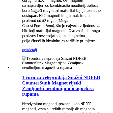
okrugli diskovni magnet. Ovi magneti
su
napravljen od kombinacije neodimij, željeza i
bora
Najjači magnetni materijal koji je trenutno
dostupan. N52 magneti
imaju maksimalni
proizvod od 52 mgae (Mega
Gauss)
Pomnoženo), što je najveća vrijednost za
bilo koji materijal magneta. Ovo
znači da mogu
proizvesti nevjerojatno jaku magnetna
polja
čineći ih idealnim za različite primjene.
upit
detalj
Tvornica veleprodaja Snažni NDFEB
CounterSunk Magnet rijetki
Zemljinski neodimijum magneti sa
rupama
Neodymium magneti, poznati i kao NDFEB
magneti, vrsta su retkih zemaljskih magneta