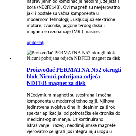
napravljenih od kombinacije neodimij, željeza i
bora (ND2FE14B). Ovi magneti su nevjerovatno
jaki i postale su važna komponenta u
modernom tehnologiji, uključujući električne
motore, zvučnike, pogone tvrdog diska i
magnetne rezonancije (MRI) mašine.
upit
detalj
Proizvođač PERMATNA N52 okrugli
blok Nicuni-pobrijana odjeća
NDFEB magnet za disk
N
Eodymium magneti su svestrana i moćna
komponenta u modernoj tehnologiji. Njihova
jedinstvena svojstva čine ih idealnim za širok
spektar aplikacija, od potrošačke elektronike do
medicinskog snimanja. Uz kontinuirano
istraživanje i razvoj, neodimijumske magnete
vjerovatno će igrati još integralniju ulogu u