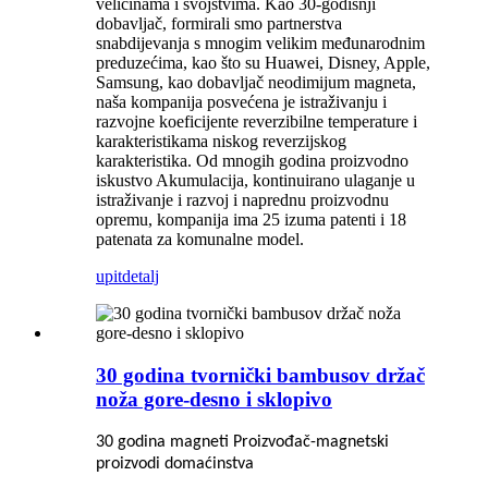
veličinama i svojstvima. Kao 30-godišnji
dobavljač, formirali smo partnerstva
snabdijevanja s mnogim velikim međunarodnim
preduzećima, kao što su Huawei, Disney, Apple,
Samsung, kao dobavljač neodimijum magneta,
naša kompanija posvećena je istraživanju i
razvojne koeficijente reverzibilne temperature i
karakteristikama niskog reverzijskog
karakteristika. Od mnogih godina proizvodno
iskustvo Akumulacija, kontinuirano ulaganje u
istraživanje i razvoj i naprednu proizvodnu
opremu, kompanija ima 25 izuma patenti i 18
patenata za komunalne model.
upit
detalj
30 godina tvornički bambusov držač
noža gore-desno i sklopivo
30 godina magneti Proizvođač-magnetski
proizvodi domaćinstva