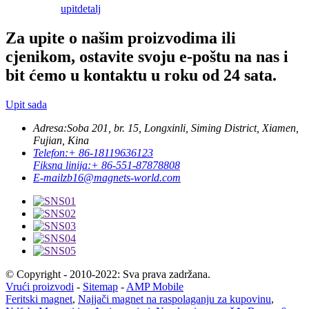
upit
detalj
Za upite o našim proizvodima ili
cjenikom, ostavite svoju e-poštu na nas i
bit ćemo u kontaktu u roku od 24 sata.
Upit sada
Adresa:
Soba 201, br. 15, Longxinli, Siming District, Xiamen,
Fujian, Kina
Telefon:
+ 86-18119636123
Fiksna linija:
+ 86-551-87878808
E-mail
zb16@magnets-world.com
© Copyright - 2010-2022: Sva prava zadržana.
Vrući proizvodi
-
Sitemap
-
AMP Mobile
Feritski magnet
,
Najjači magnet na raspolaganju za kupovinu
,