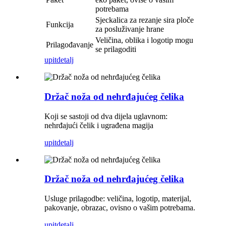
potrebama
Sjeckalica za rezanje sira ploče
Funkcija
za posluživanje hrane
Veličina, oblika i logotip mogu
Prilagođavanje
se prilagoditi
upit
detalj
Držač noža od nehrđajućeg čelika
Koji se sastoji od dva dijela uglavnom:
nehrđajući čelik i ugrađena magija
upit
detalj
Držač noža od nehrđajućeg čelika
Usluge prilagodbe: veličina, logotip, materijal,
pakovanje, obrazac, ovisno o vašim potrebama.
upit
detalj