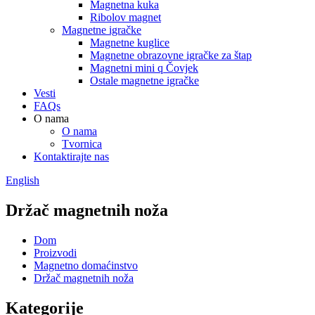
Magnetna kuka
Ribolov magnet
Magnetne igračke
Magnetne kuglice
Magnetne obrazovne igračke za štap
Magnetni mini q Čovjek
Ostale magnetne igračke
Vesti
FAQs
O nama
O nama
Tvornica
Kontaktirajte nas
English
Držač magnetnih noža
Dom
Proizvodi
Magnetno domaćinstvo
Držač magnetnih noža
Kategorije