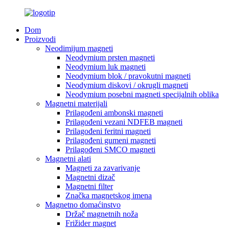
Dom
Proizvodi
Neodimijum magneti
Neodymium prsten magneti
Neodymium luk magneti
Neodymium blok / pravokutni magneti
Neodymium diskovi / okrugli magneti
Neodymium posebni magneti specijalnih oblika
Magnetni materijali
Prilagođeni ambonski magneti
Prilagođeni vezani NDFEB magneti
Prilagođeni feritni magneti
Prilagođeni gumeni magneti
Prilagođeni SMCO magneti
Magnetni alati
Magneti za zavarivanje
Magnetni dizač
Magnetni filter
Značka magnetskog imena
Magnetno domaćinstvo
Držač magnetnih noža
Frižider magnet