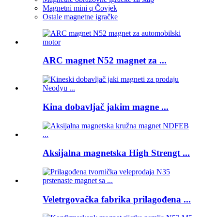
Magnetni mini q Čovjek
Ostale magnetne igračke
ARC magnet N52 magnet za ...
Kina dobavljač jakim magne ...
Aksijalna magnetska High Strengt ...
Veletrgovačka fabrika prilagođena ...