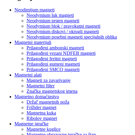
Neodimijum magneti
Neodymium luk magneti
Neodymium prsten magneti
Neodymium blok / pravokutni magneti
Neodymium diskovi / okrugli magneti
Neodymium posebni magneti specijalnih oblika
Magnetni materijali
Prilagođeni ambonski magneti
Prilagođeni vezani NDFEB magneti
Prilagođeni feritni magneti
Prilagođeni gumeni magneti
Prilagođeni SMCO magneti
Magnetni alati
Magneti za zavarivanje
Magnetni filter
Značka magnetskog imena
Magnetno domaćinstvo
Držač magnetnih noža
Frižider magnet
Magnetna kuka
Ribolov magnet
Magnetne igračke
Magnetne kuglice
Magnetne obrazovne igračke za štap