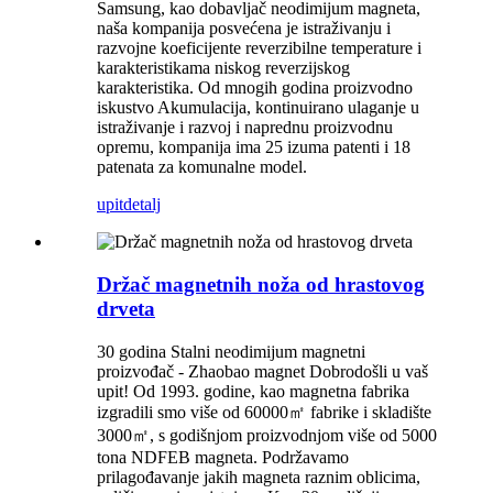
Samsung, kao dobavljač neodimijum magneta,
naša kompanija posvećena je istraživanju i
razvojne koeficijente reverzibilne temperature i
karakteristikama niskog reverzijskog
karakteristika. Od mnogih godina proizvodno
iskustvo Akumulacija, kontinuirano ulaganje u
istraživanje i razvoj i naprednu proizvodnu
opremu, kompanija ima 25 izuma patenti i 18
patenata za komunalne model.
upit
detalj
Držač magnetnih noža od hrastovog
drveta
30 godina Stalni neodimijum magnetni
proizvođač - Zhaobao magnet Dobrodošli u vaš
upit! Od 1993. godine, kao magnetna fabrika
izgradili smo više od 60000㎡ fabrike i skladište
3000㎡, s godišnjom proizvodnjom više od 5000
tona NDFEB magneta. Podržavamo
prilagođavanje jakih magneta raznim oblicima,