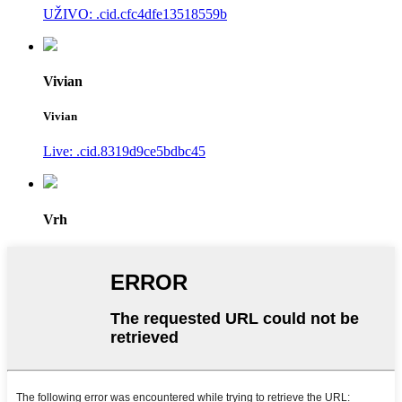
UŽIVO: .cid.cfc4dfe13518559b
Vivian
Vivian
Live: .cid.8319d9ce5bdbc45
Vrh