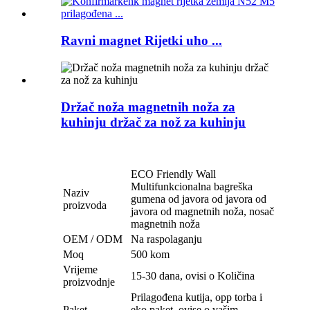
Ravni magnet Rijetki uho ...
Držač noža magnetnih noža za
kuhinju držač za nož za kuhinju
ECO Friendly Wall
Multifunkcionalna bagreška
Naziv
gumena od javora od javora od
proizvoda
javora od magnetnih noža, nosač
magnetnih noža
OEM / ODM
Na raspolaganju
Moq
500 kom
Vrijeme
15-30 dana, ovisi o Količina
proizvodnje
Prilagođena kutija, opp torba i
Paket
eko paket, ovise o vašim