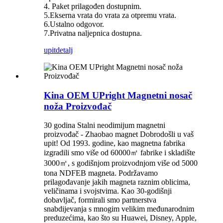
4. Paket prilagođen dostupnim.
5.Ekserna vrata do vrata za otpremu vrata.
6.Ustalno odgovor.
7.Privatna naljepnica dostupna.
upit
detalj
Kina OEM UPright Magnetni nosač
noža Proizvođač
30 godina Stalni neodimijum magnetni
proizvođač - Zhaobao magnet Dobrodošli u vaš
upit! Od 1993. godine, kao magnetna fabrika
izgradili smo više od 60000㎡ fabrike i skladište
3000㎡, s godišnjom proizvodnjom više od 5000
tona NDFEB magneta. Podržavamo
prilagođavanje jakih magneta raznim oblicima,
veličinama i svojstvima. Kao 30-godišnji
dobavljač, formirali smo partnerstva
snabdijevanja s mnogim velikim međunarodnim
preduzećima, kao što su Huawei, Disney, Apple,