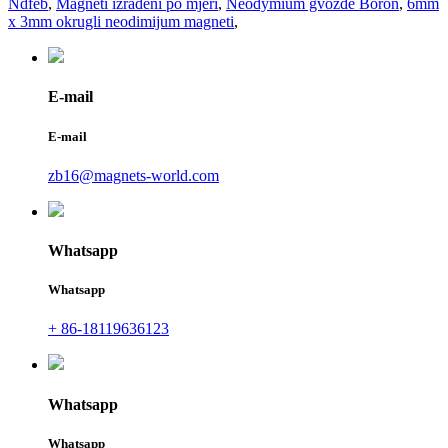
Ndfeb
,
Magneti izrađeni po mjeri
,
Neodymium gvožđe Boron
,
6mm
x 3mm okrugli neodimijum magneti
,
E-mail
E-mail
zb16@magnets-world.com
Whatsapp
Whatsapp
+ 86-18119636123
Whatsapp
Whatsapp