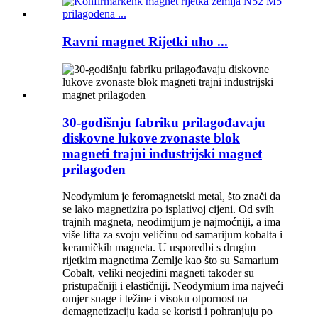
Ravni magnet Rijetki uho ...
30-godišnju fabriku prilagođavaju
diskovne lukove zvonaste blok
magneti trajni industrijski magnet
prilagođen
Neodymium je feromagnetski metal, što znači da
se lako magnetizira po isplativoj cijeni. Od svih
trajnih magneta, neodimijum je najmoćniji, a ima
više lifta za svoju veličinu od samarijum kobalta i
keramičkih magneta. U usporedbi s drugim
rijetkim magnetima Zemlje kao što su Samarium
Cobalt, veliki neojedini magneti također su
pristupačniji i elastičniji. Neodymium ima najveći
omjer snage i težine i visoku otpornost na
demagnetizaciju kada se koristi i pohranjuju po