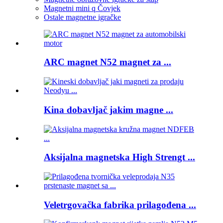
Magnetni mini q Čovjek
Ostale magnetne igračke
ARC magnet N52 magnet za ...
Kina dobavljač jakim magne ...
Aksijalna magnetska High Strengt ...
Veletrgovačka fabrika prilagođena ...