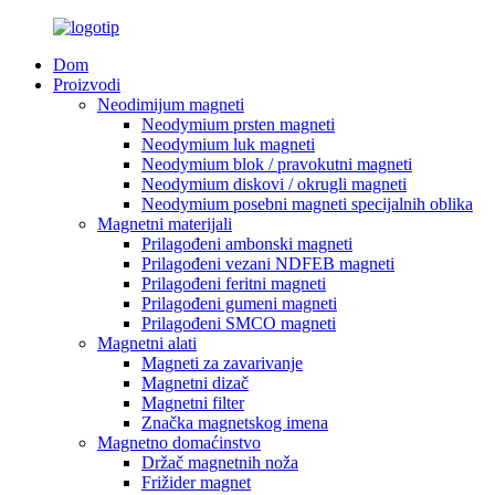
Dom
Proizvodi
Neodimijum magneti
Neodymium prsten magneti
Neodymium luk magneti
Neodymium blok / pravokutni magneti
Neodymium diskovi / okrugli magneti
Neodymium posebni magneti specijalnih oblika
Magnetni materijali
Prilagođeni ambonski magneti
Prilagođeni vezani NDFEB magneti
Prilagođeni feritni magneti
Prilagođeni gumeni magneti
Prilagođeni SMCO magneti
Magnetni alati
Magneti za zavarivanje
Magnetni dizač
Magnetni filter
Značka magnetskog imena
Magnetno domaćinstvo
Držač magnetnih noža
Frižider magnet