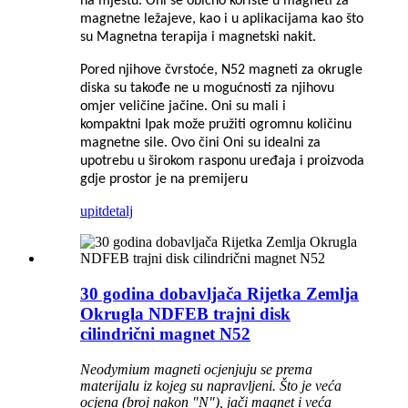
na mjestu. Oni se obično koriste u
magneti za
magnetne ležajeve, kao i u aplikacijama kao što
su
Magnetna terapija i magnetski nakit.
Pored njihove čvrstoće, N52 magneti za okrugle
diska su takođe
ne
u mogućnosti za njihovu
omjer veličine jačine. Oni su mali i
kompaktni
Ipak može pružiti ogromnu količinu
magnetne sile. Ovo čini
Oni su idealni za
upotrebu u širokom rasponu uređaja i proizvoda
gdje
prostor je na premijeru
upit
detalj
30 godina dobavljača Rijetka Zemlja
Okrugla NDFEB trajni disk
cilindrični magnet N52
Neodymium magneti ocjenjuju se prema
materijalu iz kojeg su napravljeni. Što je veća
ocjena (broj nakon "N"), jači magnet i veća