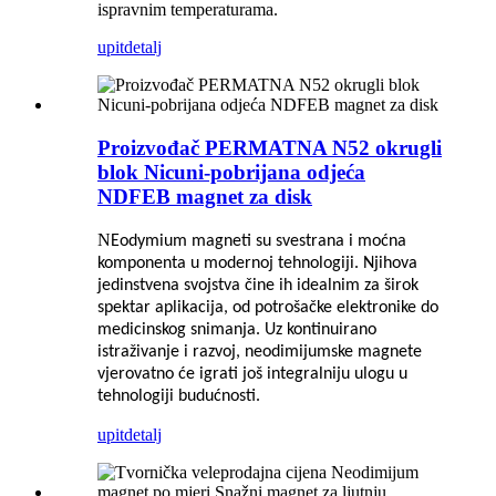
ispravnim temperaturama.
upit
detalj
Proizvođač PERMATNA N52 okrugli
blok Nicuni-pobrijana odjeća
NDFEB magnet za disk
N
Eodymium magneti su svestrana i moćna
komponenta u modernoj tehnologiji. Njihova
jedinstvena svojstva čine ih idealnim za širok
spektar aplikacija, od potrošačke elektronike do
medicinskog snimanja. Uz kontinuirano
istraživanje i razvoj, neodimijumske magnete
vjerovatno će igrati još integralniju ulogu u
tehnologiji budućnosti.
upit
detalj