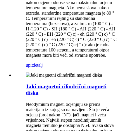
nakon ocjene odnose se na maksimalnu ocjenu
temperature magneta. Ako nema slova nakon
razreda, standardna temperatura magneta je 80 °
C. Temperaturni rejting su standardna
temperatura (bez slova), a zatim - m (100 ° C) -
H (120 ° C) - SH (180 ° C) - AH (220 ° C) - AH
(220 ° C) - EH (220 ° C) c) - eh (220 ° C) c) ° C
(220 ° C) c) - eh (220 ° C) c) ° C (220 ° C) c) ° C
(220 ° C) c) ° C (220 ° C) c) ° c): ako je radna
temperatura 100 stepeni, a temperaturni otpor
magneta mora biti veći od stvarne upotrebe.
upit
detalj
Jaki magnetni cilindrični magneti
diska
Neodymium magneti ocjenjuju se prema
materijalu iz kojeg su napravljeni. Što je veća
ocjena (broj nakon "N"), jači magnet i veća
vrijednost. Najviši stepen neodimijumnih
magneta trenutno je dostupna N54. Svaka slova
nakon ocjene odnose se na maksimalnu ocjenu