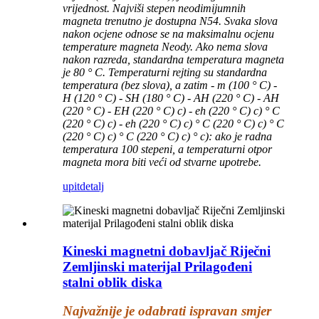
vrijednost. Najviši stepen neodimijumnih
magneta trenutno je dostupna N54. Svaka slova
nakon ocjene odnose se na maksimalnu ocjenu
temperature magneta Neody. Ako nema slova
nakon razreda, standardna temperatura magneta
je 80 ° C. Temperaturni rejting su standardna
temperatura (bez slova), a zatim - m (100 ° C) -
H (120 ° C) - SH (180 ° C) - AH (220 ° C) - AH
(220 ° C) - EH (220 ° C) c) - eh (220 ° C) c) ° C
(220 ° C) c) - eh (220 ° C) c) ° C (220 ° C) c) ° C
(220 ° C) c) ° C (220 ° C) c) ° c): ako je radna
temperatura 100 stepeni, a temperaturni otpor
magneta mora biti veći od stvarne upotrebe.
upit
detalj
Kineski magnetni dobavljač Riječni
Zemljinski materijal Prilagođeni
stalni oblik diska
Najvažnije je odabrati ispravan smjer