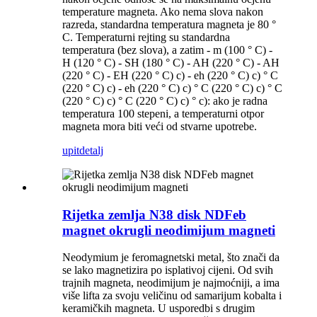
temperature magneta. Ako nema slova nakon
razreda, standardna temperatura magneta je 80 °
C. Temperaturni rejting su standardna
temperatura (bez slova), a zatim - m (100 ° C) -
H (120 ° C) - SH (180 ° C) - AH (220 ° C) - AH
(220 ° C) - EH (220 ° C) c) - eh (220 ° C) c) ° C
(220 ° C) c) - eh (220 ° C) c) ° C (220 ° C) c) ° C
(220 ° C) c) ° C (220 ° C) c) ° c): ako je radna
temperatura 100 stepeni, a temperaturni otpor
magneta mora biti veći od stvarne upotrebe.
upit
detalj
Rijetka zemlja N38 disk NDFeb
magnet okrugli neodimijum magneti
Neodymium je feromagnetski metal, što znači da
se lako magnetizira po isplativoj cijeni. Od svih
trajnih magneta, neodimijum je najmoćniji, a ima
više lifta za svoju veličinu od samarijum kobalta i
keramičkih magneta. U usporedbi s drugim