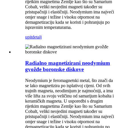
rijetkim magnetima Zemlje kao što su Samarium
Cobalt, veliki neojedini magneti također su
pristupačniji i elastičniji. Neodymium ima najveći
omjer snage i težine i visoku otpornost na
demagnetizaciju kada se koristi i pohranjuju po
ispravnim temperaturama.
upit
detalj
Radialno magnetizirani neodymium
gvožđe boronske diskove
Neodymium je feromagnetski metal, što znači da
se lako magnetizira po isplativoj cijeni. Od svih
trajnih magneta, neodimijum je najmoćniji, a ima
više lifta za svoju veličinu od samarijum kobalta i
keramičkih magneta. U usporedbi s drugim
rijetkim magnetima Zemlje kao što su Samarium
Cobalt, veliki neojedini magneti također su
pristupačniji i elastičniji. Neodymium ima najveći
omjer snage i težine i visoku otpornost na
demagnetizaciju kada se koristi i pohranjuju po