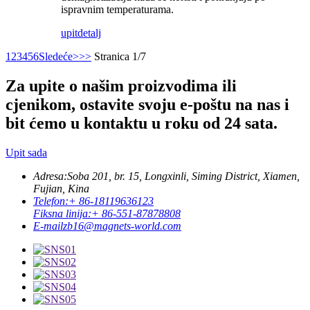
ispravnim temperaturama.
upit
detalj
1
2
3
4
5
6
Sledeće>
>>
Stranica 1/7
Za upite o našim proizvodima ili
cjenikom, ostavite svoju e-poštu na nas i
bit ćemo u kontaktu u roku od 24 sata.
Upit sada
Adresa:
Soba 201, br. 15, Longxinli, Siming District, Xiamen,
Fujian, Kina
Telefon:
+ 86-18119636123
Fiksna linija:
+ 86-551-87878808
E-mail
zb16@magnets-world.com