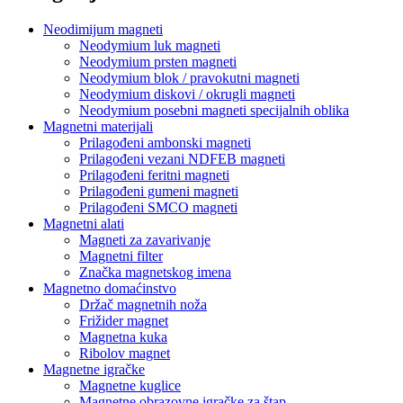
Neodimijum magneti
Neodymium luk magneti
Neodymium prsten magneti
Neodymium blok / pravokutni magneti
Neodymium diskovi / okrugli magneti
Neodymium posebni magneti specijalnih oblika
Magnetni materijali
Prilagođeni ambonski magneti
Prilagođeni vezani NDFEB magneti
Prilagođeni feritni magneti
Prilagođeni gumeni magneti
Prilagođeni SMCO magneti
Magnetni alati
Magneti za zavarivanje
Magnetni filter
Značka magnetskog imena
Magnetno domaćinstvo
Držač magnetnih noža
Frižider magnet
Magnetna kuka
Ribolov magnet
Magnetne igračke
Magnetne kuglice
Magnetne obrazovne igračke za štap