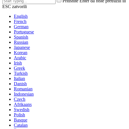
Pritisnite Enter da biste pretražili ili
ESC zatvorili
English
French
German
Portuguese
Spanish
Russian
Japanese
Korean
Arabic
Irish
Greek
Turkish
Italian
Danish
Romanian
Indonesian
Czech
Afrikaans
Swedish
Polish
Basque
Catalan