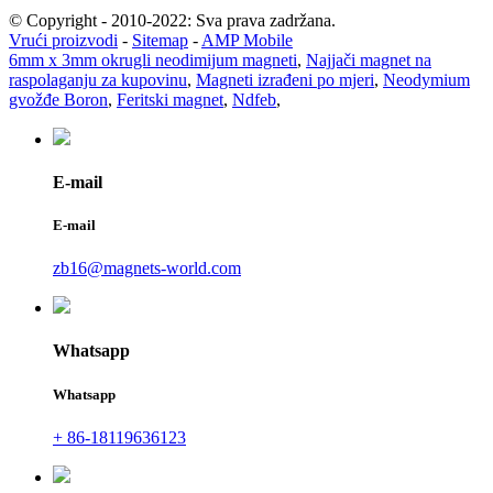
© Copyright - 2010-2022: Sva prava zadržana.
Vrući proizvodi
-
Sitemap
-
AMP Mobile
6mm x 3mm okrugli neodimijum magneti
,
Najjači magnet na
raspolaganju za kupovinu
,
Magneti izrađeni po mjeri
,
Neodymium
gvožđe Boron
,
Feritski magnet
,
Ndfeb
,
E-mail
E-mail
zb16@magnets-world.com
Whatsapp
Whatsapp
+ 86-18119636123