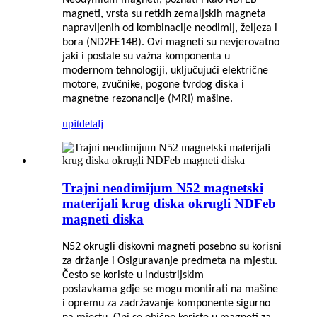
Neodymium magneti, poznati i kao NDFEB
magneti, vrsta su retkih zemaljskih magneta
napravljenih od kombinacije neodimij, željeza i
bora (ND2FE14B). Ovi magneti su nevjerovatno
jaki i postale su važna komponenta u
modernom tehnologiji, uključujući električne
motore, zvučnike, pogone tvrdog diska i
magnetne rezonancije (MRI) mašine.
upit
detalj
Trajni neodimijum N52 magnetski
materijali krug diska okrugli NDFeb
magneti diska
N52 okrugli diskovni magneti posebno su korisni
za držanje i
Osiguravanje predmeta na mjestu.
Često se koriste u industrijskim
postavkama
gdje se mogu montirati na mašine
i opremu za zadržavanje
komponente sigurno